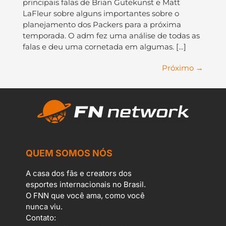
principais falas de Brian Gutekunst e Matt
LaFleur sobre alguns importantes sobre o
planejamento dos Packers para a próxima
temporada. O adm fez uma análise de todas as
falas e deu uma cornetada em algumas. […]
Próximo
→
QUEM SOMOS NÓS
A casa dos fãs e creators dos
esportes internacionais no Brasil.
O FNN que você ama, como você
nunca viu.
Contato: