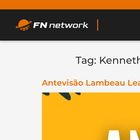
Tag:
Kennet
Antevisão Lambeau Lea