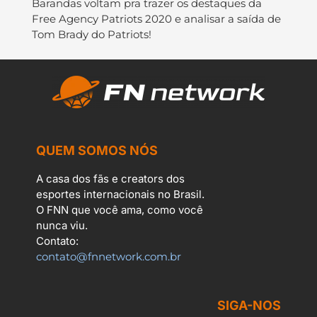
Barandas voltam pra trazer os destaques da
Free Agency Patriots 2020 e analisar a saída de
Tom Brady do Patriots!
QUEM SOMOS NÓS
A casa dos fãs e creators dos
esportes internacionais no Brasil.
O FNN que você ama, como você
nunca viu.
Contato:
contato@fnnetwork.com.br
SIGA-NOS