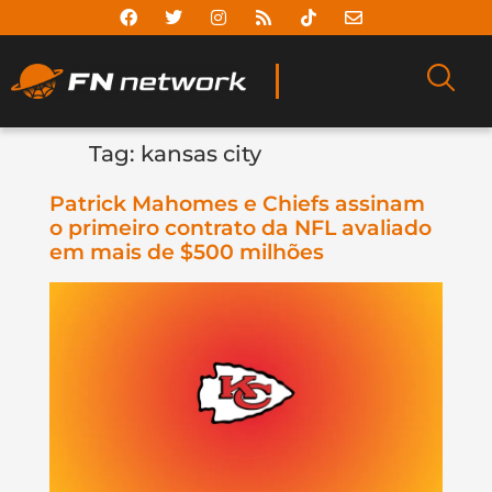
Tag:
kansas city
Patrick Mahomes e Chiefs assinam
o primeiro contrato da NFL avaliado
em mais de $500 milhões