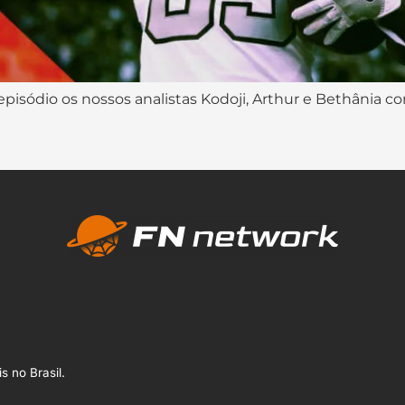
isódio os nossos analistas Kodoji, Arthur e Bethânia c
s no Brasil.