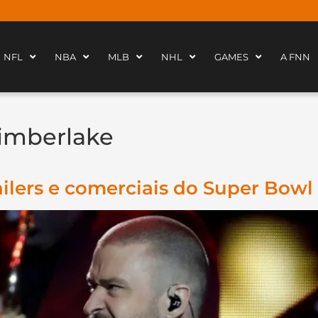
NFL
NBA
MLB
NHL
GAMES
A FNN
Timberlake
ilers e comerciais do Super Bowl 