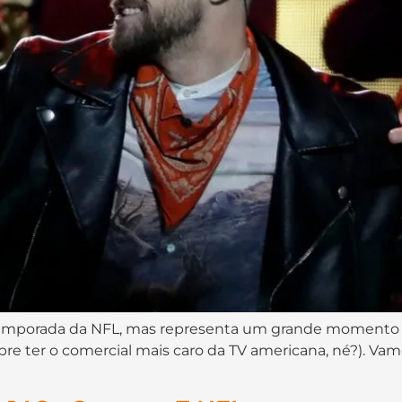
 temporada da NFL, mas representa um grande momento d
bre ter o comercial mais caro da TV americana, né?). Va