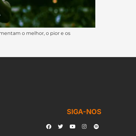
omentam o melhor, o pior e os
SIGA-NOS