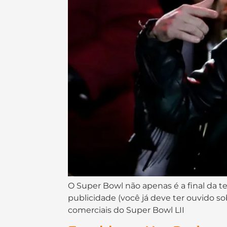
O Super Bowl não apenas é a final da
publicidade (você já deve ter ouvido so
comerciais do Super Bowl LII