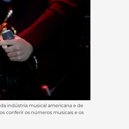
a indústria musical americana e de
mos conferir os números musicais e os