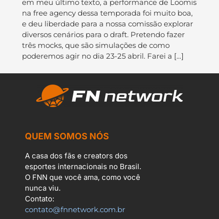
em meu último texto, a performance de Loomis
na free agency dessa temporada foi muito boa,
e deu liberdade para a nossa comissão explorar
diversos cenários para o draft. Pretendo fazer
três mocks, que são simulações de como
poderemos agir no dia 23-25 abril. Farei a […]
QUEM SOMOS NÓS
A casa dos fãs e creators dos
esportes internacionais no Brasil.
O FNN que você ama, como você
nunca viu.
Contato:
contato@fnnetwork.com.br