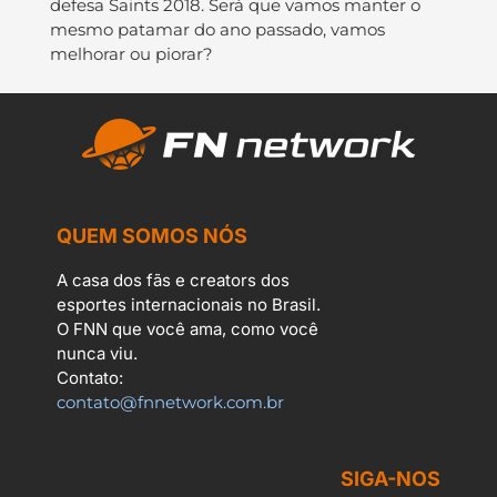
defesa Saints 2018. Será que vamos manter o
mesmo patamar do ano passado, vamos
melhorar ou piorar?
QUEM SOMOS NÓS
A casa dos fãs e creators dos
esportes internacionais no Brasil.
O FNN que você ama, como você
nunca viu.
Contato:
contato@fnnetwork.com.br
SIGA-NOS