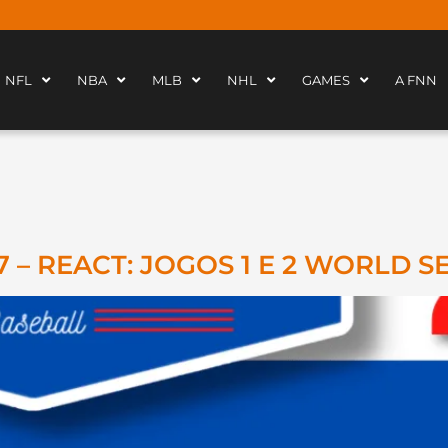
NFL
NBA
MLB
NHL
GAMES
A FNN
7 – REACT: JOGOS 1 E 2 WORLD S