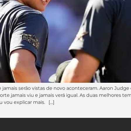
 que jamais serão vistas de novo aconteceram. Aaron Judge 
te jamais viu e jamais verá igual. As duas melhores te
vou explicar mais. […]