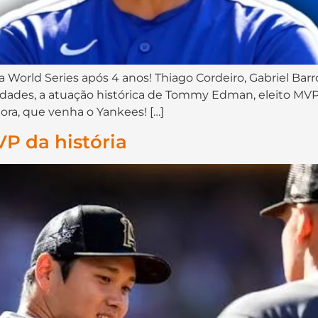
 World Series após 4 anos! Thiago Cordeiro, Gabriel Bar
osidades, a atuação histórica de Tommy Edman, eleito MV
ra, que venha o Yankees! […]
P da história