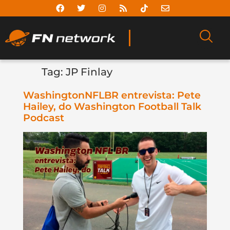
Tag:
JP Finlay
WashingtonNFLBR entrevista: Pete
Hailey, do Washington Football Talk
Podcast