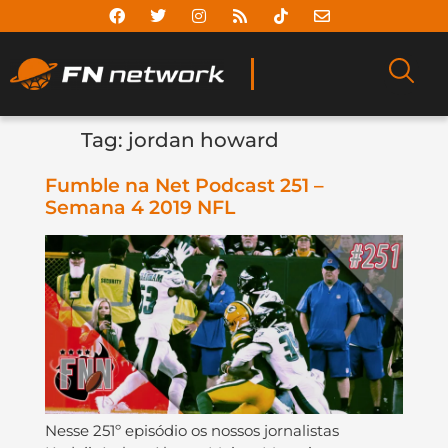
Tag:
jordan howard
Fumble na Net Podcast 251 –
Semana 4 2019 NFL
Nesse 251º episódio os nossos jornalistas