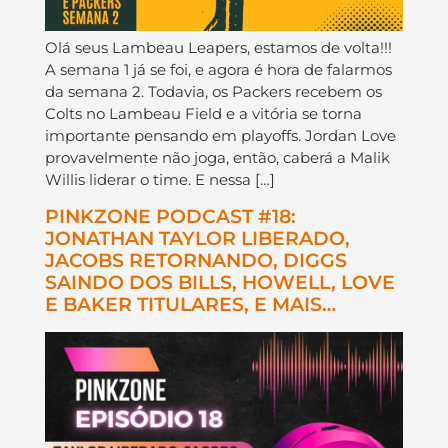
Olá seus Lambeau Leapers, estamos de volta!!!
A semana 1 já se foi, e agora é hora de falarmos
da semana 2. Todavia, os Packers recebem os
Colts no Lambeau Field e a vitória se torna
importante pensando em playoffs. Jordan Love
provavelmente não joga, então, caberá a Malik
Willis liderar o time. E nessa […]
PINKZONE PODCAST #18:
JONATHAN TAYLOR LIBERADO,
JACOBS RETORNANDO, DIGGS
SAINDO DOS BILLS, HOWELL, LOVE
E BAKER TITULARES, E MAIS…