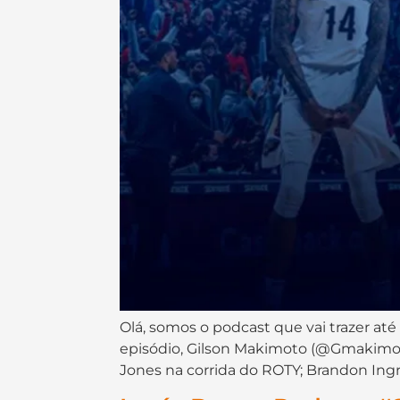
Olá, somos o podcast que vai trazer até
episódio, Gilson Makimoto (@Gmakimoto
Jones na corrida do ROTY; Brandon Ingr