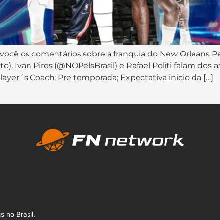
 você os comentários sobre a franquia do New Orleans Peli
, Ivan Pires (@NOPelsBrasil) e Rafael Politi falam dos a
Player´s Coach; Pre temporada; Expectativa inicio da […]
s no Brasil.