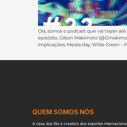
Olá, somos o podcast que vai trazer até
episódio, Gilson Makimoto (@Gmakimoto)
implicações; Media day; Willie Green – 
QUEM SOMOS NÓS
A casa dos fãs e creators dos esportes internacionai