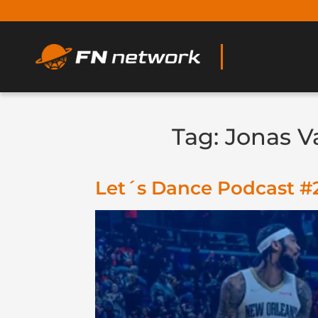
Tag:
Jonas V
Let´s Dance Podcast #2