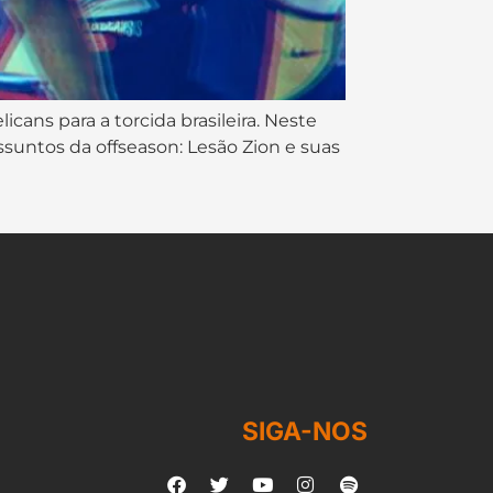
cans para a torcida brasileira. Neste
ssuntos da offseason: Lesão Zion e suas
SIGA-NOS