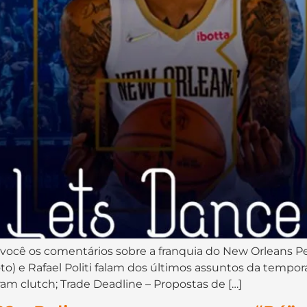
 você os comentários sobre a franquia do New Orleans Peli
) e Rafael Politi falam dos últimos assuntos da tempora
am clutch; Trade Deadline – Propostas de […]