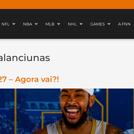
NFL
NBA
MLB
NHL
GAMES
A FNN
alanciunas
7 – Agora vai?!