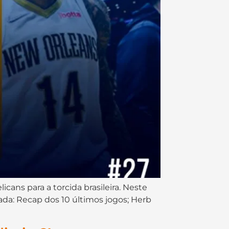
cans para a torcida brasileira. Neste
da: Recap dos 10 últimos jogos; Herb