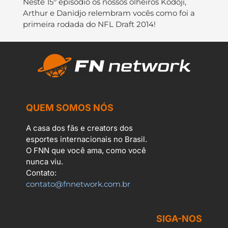
Neste 15º episódio os nossos olheiros Kodoji,
Arthur e Danidjo relembram vocês como foi a
primeira rodada do NFL Draft 2014!
QUEM SOMOS NÓS
A casa dos fãs e creators dos
esportes internacionais no Brasil.
O FNN que você ama, como você
nunca viu.
Contato:
contato@fnnetwork.com.br
SIGA-NOS