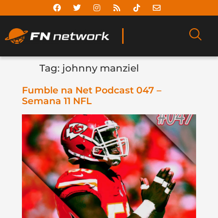
Tag:
johnny manziel
Fumble na Net Podcast 047 –
Semana 11 NFL