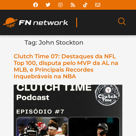
Tag:
John Stockton
Clutch Time 07: Destaques da NFL
Top 100, disputa pelo MVP da AL na
MLB, e Principais Recordes
Inquebráveis na NBA