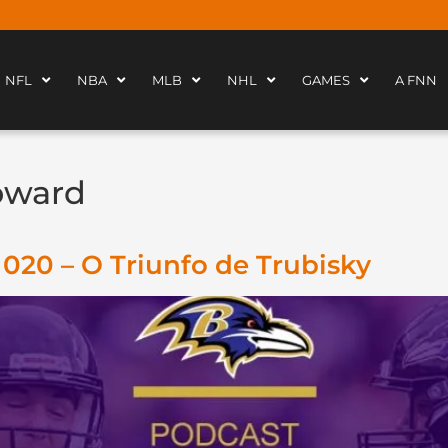
NFL
NBA
MLB
NHL
GAMES
A FNN
oward
020 – O Triunfo de Trubisky