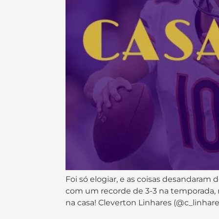
Foi só elogiar, e as coisas desandaram 
com um recorde de 3-3 na temporada, n
na casa! Cleverton Linhares (@c_linhar