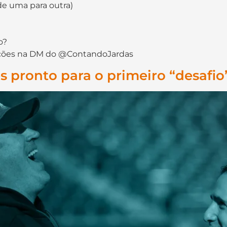
de uma para outra)
o?
crições na DM do @ContandoJardas
s pronto para o primeiro “desafio