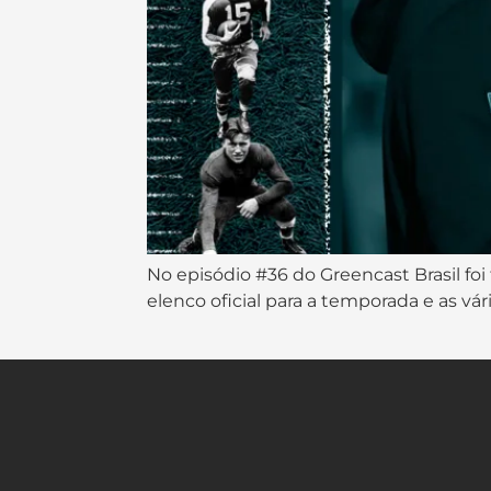
No episódio #36 do Greencast Brasil fo
elenco oficial para a temporada e as vá