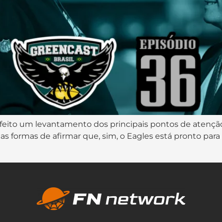
i feito um levantamento dos principais pontos de atençã
rias formas de afirmar que, sim, o Eagles está pronto par