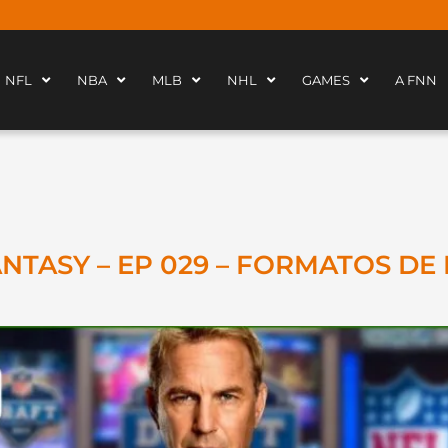
NFL
NBA
MLB
NHL
GAMES
A FNN
TASY – EP 029 – FORMATOS DE 