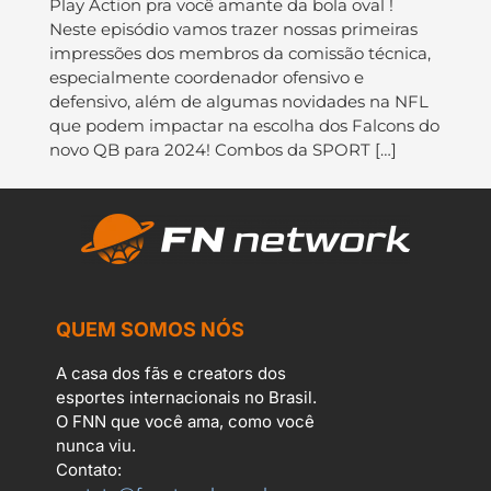
Play Action pra você amante da bola oval !
Neste episódio vamos trazer nossas primeiras
impressões dos membros da comissão técnica,
especialmente coordenador ofensivo e
defensivo, além de algumas novidades na NFL
que podem impactar na escolha dos Falcons do
novo QB para 2024! Combos da SPORT […]
QUEM SOMOS NÓS
A casa dos fãs e creators dos
esportes internacionais no Brasil.
O FNN que você ama, como você
nunca viu.
Contato: