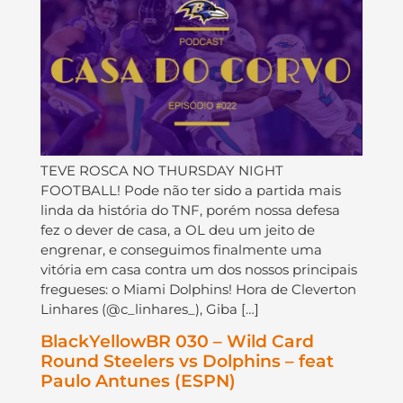
TEVE ROSCA NO THURSDAY NIGHT
FOOTBALL! Pode não ter sido a partida mais
linda da história do TNF, porém nossa defesa
fez o dever de casa, a OL deu um jeito de
engrenar, e conseguimos finalmente uma
vitória em casa contra um dos nossos principais
fregueses: o Miami Dolphins! Hora de Cleverton
Linhares (@c_linhares_), Giba […]
BlackYellowBR 030 – Wild Card
Round Steelers vs Dolphins – feat
Paulo Antunes (ESPN)