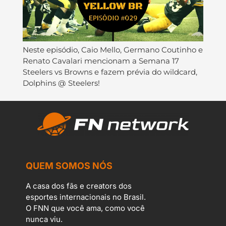
Neste episódio, Caio Mello, Germano Coutinho e
Renato Cavalari mencionam a Semana 17
Steelers vs Browns e fazem prévia do wildcard,
Dolphins @ Steelers!
QUEM SOMOS NÓS
A casa dos fãs e creators dos
esportes internacionais no Brasil.
O FNN que você ama, como você
nunca viu.