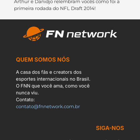
Arthur e Danidjo relembram vocês como foi a
primeira rodada do NFL Draft 2014!
QUEM SOMOS NÓS
A casa dos fãs e creators dos
esportes internacionais no Brasil.
O FNN que você ama, como você
nunca viu.
Contato:
contato@fnnetwork.com.br
SIGA-NOS