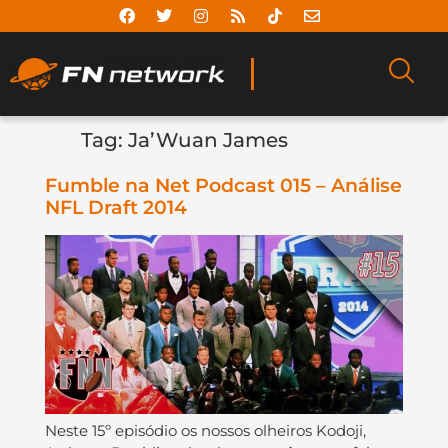
Tag:
Ja’Wuan James
Fumble na Net Podcast 015 – Análise
NFL Draft 2014
Neste 15º episódio os nossos olheiros Kodoji,