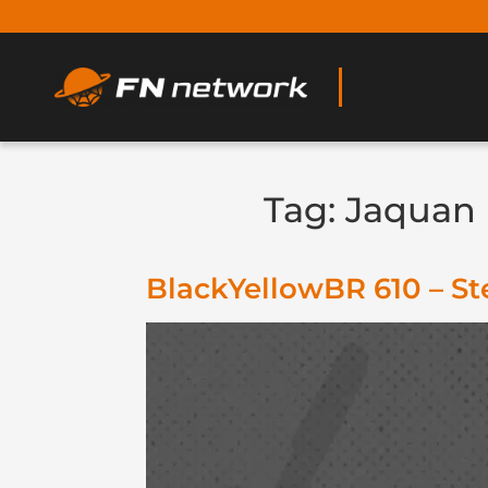
Tag:
Jaquan 
BlackYellowBR 610 – St