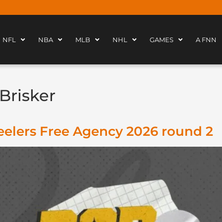
NFL
NBA
MLB
NHL
GAMES
A FNN
Brisker
eelers Free Agency 2026 round 2