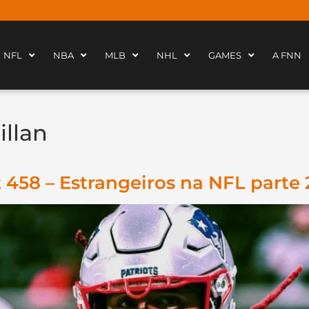
NFL
NBA
MLB
NHL
GAMES
A FNN
illan
458 – Estrangeiros na NFL parte 