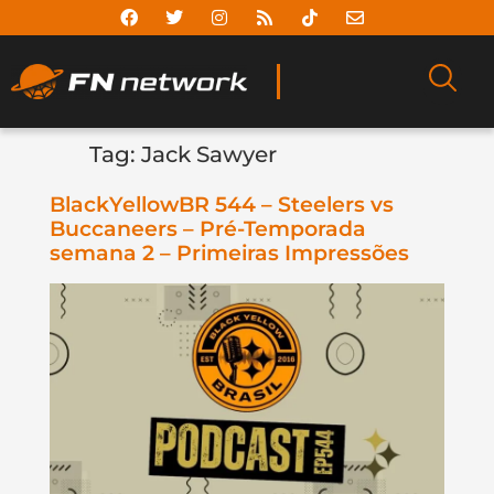
Tag:
Jack Sawyer
BlackYellowBR 544 – Steelers vs
Buccaneers – Pré-Temporada
semana 2 – Primeiras Impressões