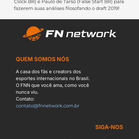
Clock BR) e Paulo de Tarso (False Start BR) para
fazerem suas análises filosofando o draft 2019!
QUEM SOMOS NÓS
A casa dos fãs e creators dos
esportes internacionais no Brasil.
O FNN que você ama, como você
nunca viu.
Contato:
contato@fnnetwork.com.br
SIGA-NOS