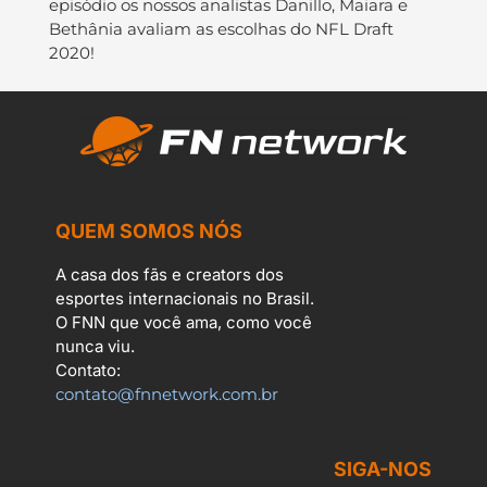
episódio os nossos analistas Danillo, Maiara e
Bethânia avaliam as escolhas do NFL Draft
2020!
QUEM SOMOS NÓS
A casa dos fãs e creators dos
esportes internacionais no Brasil.
O FNN que você ama, como você
nunca viu.
Contato:
contato@fnnetwork.com.br
SIGA-NOS