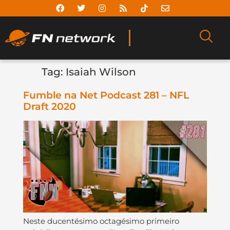
Tag:
Isaiah Wilson
Fumble na Net Podcast 281 – NFL
Draft 2020
Neste ducentésimo octagésimo primeiro