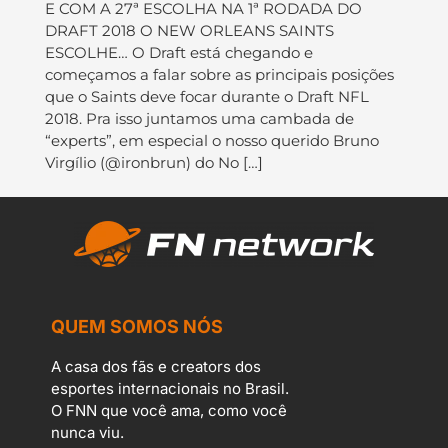
E COM A 27ª ESCOLHA NA 1ª RODADA DO
DRAFT 2018 O NEW ORLEANS SAINTS
ESCOLHE… O Draft está chegando e
começamos a falar sobre as principais posições
que o Saints deve focar durante o Draft NFL
2018. Pra isso juntamos uma cambada de
“experts”, em especial o nosso querido Bruno
Virgílio (@ironbrun) do No […]
QUEM SOMOS NÓS
A casa dos fãs e creators dos
esportes internacionais no Brasil.
O FNN que você ama, como você
nunca viu.