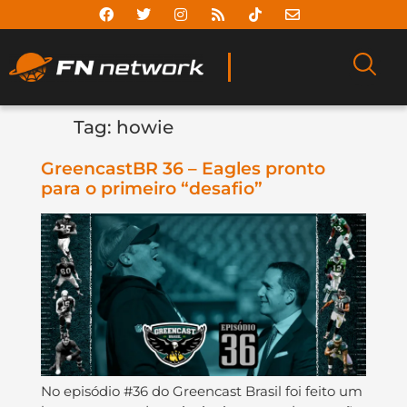
Tag:
howie
GreencastBR 36 – Eagles pronto
para o primeiro “desafio”
No episódio #36 do Greencast Brasil foi feito um