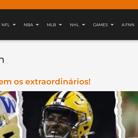
NFL
NBA
MLB
NHL
GAMES
A FNN
n
em os extraordinários!