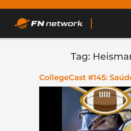
Tag:
Heisma
CollegeCast #145: Saúd