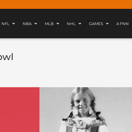
NFL
NBA
MLB
NHL
GAMES
A FNN
owl