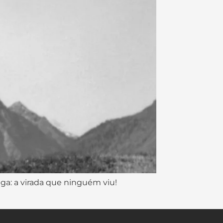
ga: a virada que ninguém viu!