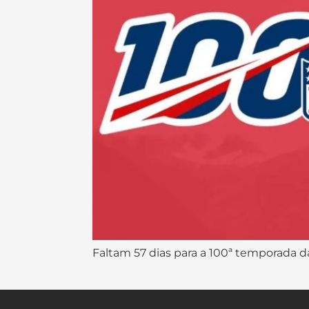
Faltam 57 dias para a 100ª temporada d