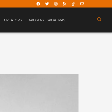
CREATORS
APOSTAS ESPORTIVAS