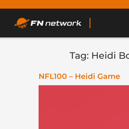
Tag:
Heidi B
NFL100 – Heidi Game