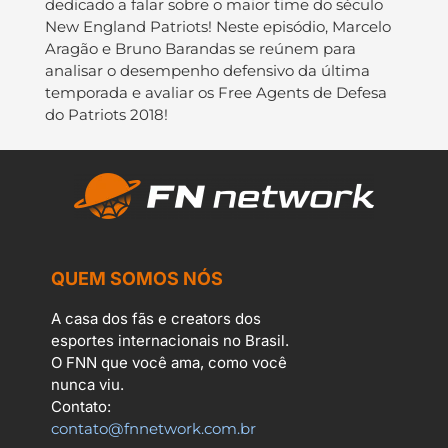
dedicado a falar sobre o maior time do século
New England Patriots! Neste episódio, Marcelo
Aragão e Bruno Barandas se reúnem para
analisar o desempenho defensivo da última
temporada e avaliar os Free Agents de Defesa
do Patriots 2018!
QUEM SOMOS NÓS
A casa dos fãs e creators dos
esportes internacionais no Brasil.
O FNN que você ama, como você
nunca viu.
Contato:
contato@fnnetwork.com.br