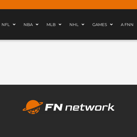
NFL
NBA
MLB
NHL
GAMES
A FNN