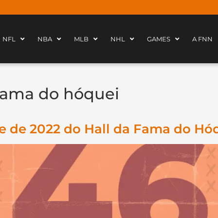
NFL
NBA
MLB
NHL
GAMES
A FNN
 fama do hóquei
sse de 2022 do Hall da Fama do Hó