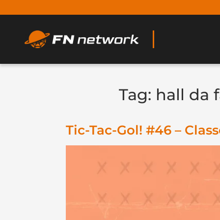
Tag:
hall da
Tic-Tac-Gol! #46 – Cla