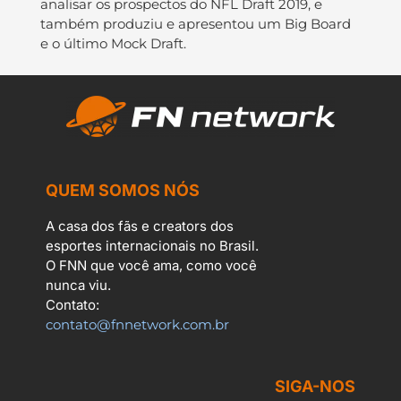
analisar os prospectos do NFL Draft 2019, e
também produziu e apresentou um Big Board
e o último Mock Draft.
QUEM SOMOS NÓS
A casa dos fãs e creators dos
esportes internacionais no Brasil.
O FNN que você ama, como você
nunca viu.
Contato:
contato@fnnetwork.com.br
SIGA-NOS