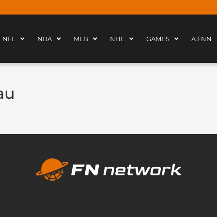
NFL
NBA
MLB
NHL
GAMES
A FNN
au