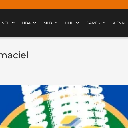
NFL
NBA
MLB
NHL
GAMES
A FNN
 maciel