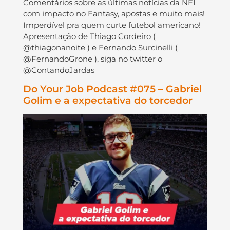
Comentários sobre as últimas notícias da NFL
com impacto no Fantasy, apostas e muito mais!
Imperdível pra quem curte futebol americano!
Apresentação de Thiago Cordeiro (
@thiagonanoite ) e Fernando Surcinelli (
@FernandoGrone ), siga no twitter o
@ContandoJardas
Do Your Job Podcast #075 – Gabriel
Golim e a expectativa do torcedor