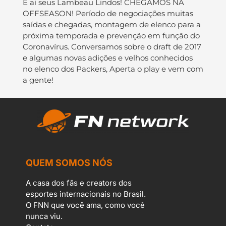
E ai seus Lambeau Lindos! CHEGAMOS NA
OFFSEASON! Período de negociações muitas
saídas e chegadas, montagem de elenco para a
próxima temporada e prevenção em função do
Coronavírus. Conversamos sobre o draft de 2017
e algumas novas adições e velhos conhecidos
no elenco dos Packers, Aperta o play e vem com
a gente!
QUEM SOMOS NÓS
A casa dos fãs e creators dos
esportes internacionais no Brasil.
O FNN que você ama, como você
nunca viu.