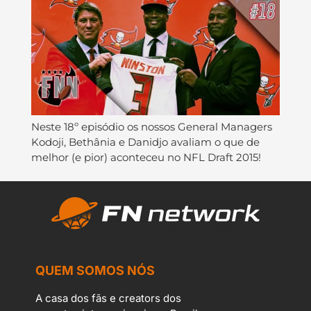
Neste 18º episódio os nossos General Managers
Kodoji, Bethânia e Danidjo avaliam o que de
melhor (e pior) aconteceu no NFL Draft 2015!
QUEM SOMOS NÓS
A casa dos fãs e creators dos