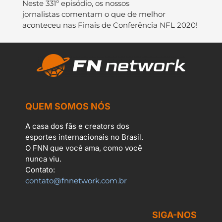
Neste 331º episódio, os nossos
jornalistas comentam o que de melhor
aconteceu nas Finais de Conferência NFL 2020!
QUEM SOMOS NÓS
A casa dos fãs e creators dos
esportes internacionais no Brasil.
O FNN que você ama, como você
nunca viu.
Contato:
contato@fnnetwork.com.br
SIGA-NOS