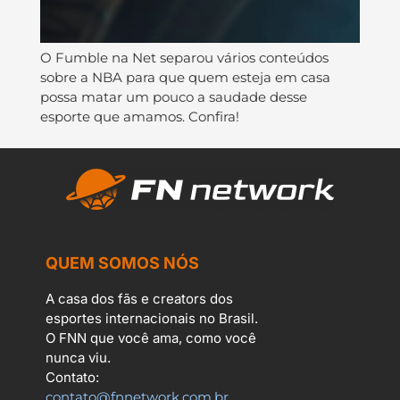
O Fumble na Net separou vários conteúdos
sobre a NBA para que quem esteja em casa
possa matar um pouco a saudade desse
esporte que amamos. Confira!
QUEM SOMOS NÓS
A casa dos fãs e creators dos
esportes internacionais no Brasil.
O FNN que você ama, como você
nunca viu.
Contato:
contato@fnnetwork.com.br