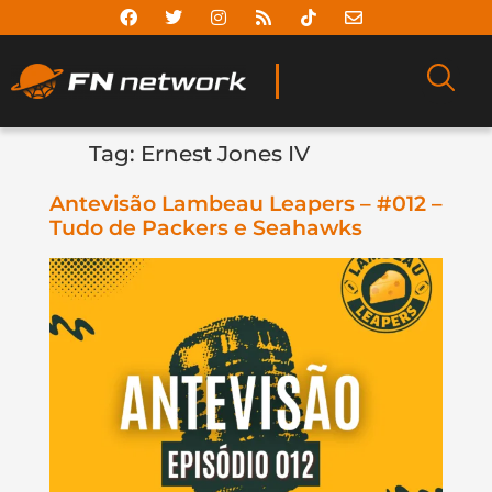
Tag:
Ernest Jones IV
Antevisão Lambeau Leapers – #012 –
Tudo de Packers e Seahawks