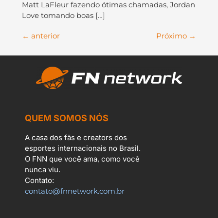
Matt LaFleur fazendo ótimas chamadas, Jordan
Love tomando boas […]
←
anterior
Próximo
→
QUEM SOMOS NÓS
A casa dos fãs e creators dos
esportes internacionais no Brasil.
O FNN que você ama, como você
nunca viu.
Contato:
contato@fnnetwork.com.br