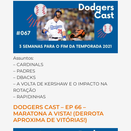
Assuntos:
– CARDINALS
– PADRES
– DBACKS
– A VOLTA DE KERSHAW E O IMPACTO NA
ROTAÇÃO
– RAPIDINHAS
DODGERS CAST – EP 66 –
MARATONA A VISTA! (DERROTA
APROXIMA DE VITÓRIAS!)