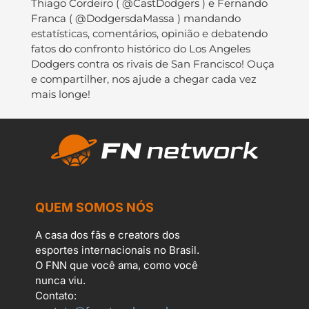
Thiago Cordeiro ( @CastDodgers ) e Fernando
Franca ( @DodgersdaMassa ) mandando
estatísticas, comentários, opinião e debatendo
fatos do confronto histórico do Los Angeles
Dodgers contra os rivais de San Francisco! Ouça
e compartilher, nos ajude a chegar cada vez
mais longe!
QUEM SOMOS NÓS
A casa dos fãs e creators dos
esportes internacionais no Brasil.
O FNN que você ama, como você
nunca viu.
Contato: