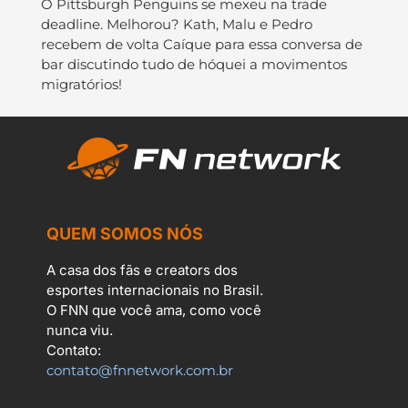
O Pittsburgh Penguins se mexeu na trade
deadline. Melhorou? Kath, Malu e Pedro
recebem de volta Caíque para essa conversa de
bar discutindo tudo de hóquei a movimentos
migratórios!
QUEM SOMOS NÓS
A casa dos fãs e creators dos
esportes internacionais no Brasil.
O FNN que você ama, como você
nunca viu.
Contato:
contato@fnnetwork.com.br