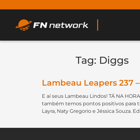
Tag:
Diggs
Lambeau Leapers 237 – J
E aí seus Lambeau Lindos! TÁ NA HORA 
também temos pontos positivos para tir
Layra, Naty Gregorio e Jéssica Souza. Ed