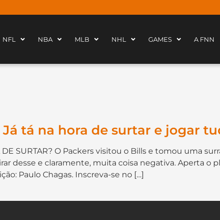
NFL
NBA
MLB
NHL
GAMES
A FNN
á tá na hora de surtar e jogar tu
DE SURTAR? O Packers visitou o Bills e tomou uma surr
ar desse e claramente, muita coisa negativa. Aperta o p
ição: Paulo Chagas. Inscreva-se no […]