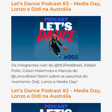
Let’s Dance Podcast #2 – Media Day,
Lonzo e Didi na Austrália
Os integrantes Ivan do @NOPelsBrasil, Rafael
Politi, Gilson Makimoto e Marcos do
@LonzoBrasil falam sobre os assuntos do
momento: Didi, Lonzo e Media Day!
Let’s Dance Podcast #2 – Media Day,
Lonzo e Didi na Austrália