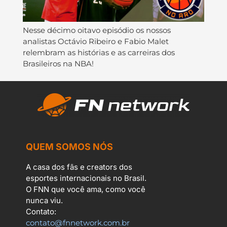
Nesse décimo oitavo episódio os nossos
analistas Octávio Ribeiro e Fabio Malet
relembram as histórias e as carreiras dos
Brasileiros na NBA!
QUEM SOMOS NÓS
A casa dos fãs e creators dos
esportes internacionais no Brasil.
O FNN que você ama, como você
nunca viu.
Contato:
contato@fnnetwork.com.br