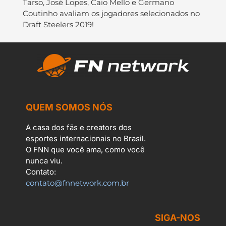
Tarso, José Lopes, Caio Mello e Germano
Coutinho avaliam os jogadores selecionados no
Draft Steelers 2019!
QUEM SOMOS NÓS
A casa dos fãs e creators dos
esportes internacionais no Brasil.
O FNN que você ama, como você
nunca viu.
Contato:
contato@fnnetwork.com.br
SIGA-NOS