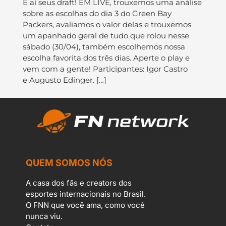
E aí seus draft! EM LIVE, trouxemos uma análise
sobre as escolhas do dia 3 do Green Bay
Packers, avaliamos o valor delas e trouxemos
um apanhado geral de tudo que rolou nesse
sábado (30/04), também escolhemos nossa
escolha favorita dos três dias. Aperte o play e
vem com a gente! Participantes: Igor Castro
e Augusto Edinger. […]
QUEM SOMOS NÓS
A casa dos fãs e creators dos
esportes internacionais no Brasil.
O FNN que você ama, como você
nunca viu.