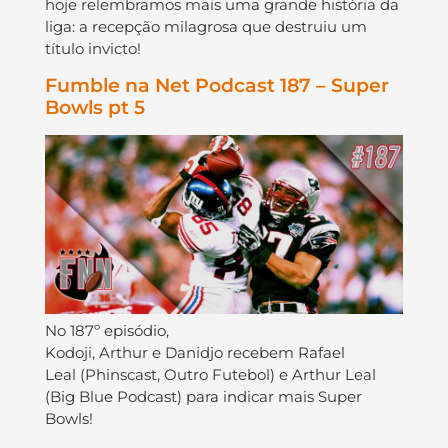
hoje relembramos mais uma grande história da
liga: a recepção milagrosa que destruiu um
título invicto!
Fumble na Net Podcast 187 – Super
Bowls pt 5
No 187º episódio,
Kodoji, Arthur e Danidjo recebem Rafael
Leal (Phinscast, Outro Futebol) e Arthur Leal
(Big Blue Podcast) para indicar mais Super
Bowls!