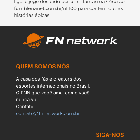
liga: o jogo decidido por um… fantasma? Acesse
fumblenanet.com.br/nfl100 para conferir outras
histórias épicas!
QUEM SOMOS NÓS
A casa dos fãs e creators dos
esportes internacionais no Brasil.
O FNN que você ama, como você
nunca viu.
Contato:
contato@fnnetwork.com.br
SIGA-NOS